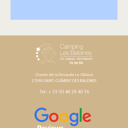
Chemin de la Devaude Le Gillieux
17590 SAINT-CLÉMENT DES BALEINES
Tel.:
+ 33 (5) 46 29 40 76