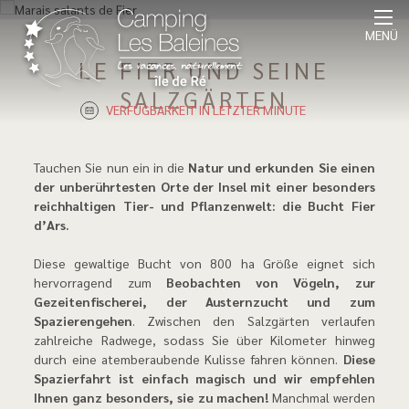
MENÜ
LE FIER UND SEINE
SALZGÄRTEN
VERFÜGBARKEIT IN LETZTER MINUTE
Tauchen Sie nun ein in die
Natur und erkunden Sie einen
der unberührtesten Orte der Insel mit einer besonders
reichhaltigen Tier- und Pflanzenwelt: die Bucht Fier
d’Ars.
Diese gewaltige Bucht von 800 ha Größe eignet sich
hervorragend zum
Beobachten von Vögeln, zur
Gezeitenfischerei, der Austernzucht und zum
Spazierengehen
. Zwischen den Salzgärten verlaufen
zahlreiche Radwege, sodass Sie über Kilometer hinweg
durch eine atemberaubende Kulisse fahren können.
Diese
Spazierfahrt ist einfach magisch und wir empfehlen
Ihnen ganz besonders, sie zu machen!
Manchmal werden