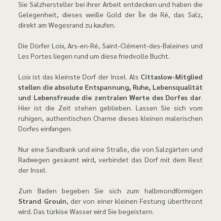
Sie Salzhersteller bei ihrer Arbeit entdecken und haben die
Gelegenheit, dieses weiße Gold der Île de Ré, das Salz,
direkt am Wegesrand zu kaufen.
Die Dörfer Loix, Ars-en-Ré, Saint-Clément-des-Baleines und
Les Portes liegen rund um diese friedvolle Bucht.
Loix ist das kleinste Dorf der Insel. Als
Cittaslow-Mitglied
stellen die absolute Entspannung, Ruhe, Lebensqualität
und Lebensfreude die zentralen Werte des Dorfes dar
.
Hier ist die Zeit stehen geblieben. Lassen Sie sich vom
ruhigen, authentischen Charme dieses kleinen malerischen
Dorfes einfangen.
Nur eine Sandbank und eine Straße, die von Salzgärten und
Radwegen gesäumt wird, verbindet das Dorf mit dem Rest
der Insel.
Zum Baden begeben Sie sich zum halbmondförmigen
Strand Grouin
, der von einer kleinen Festung überthront
wird. Das türkise Wasser wird Sie begeistern.