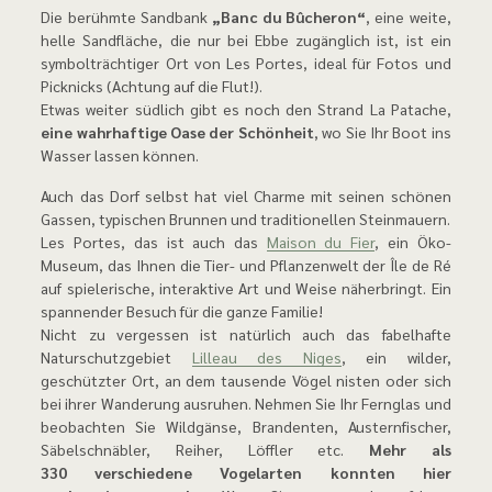
Die berühmte Sandbank
„Banc du Bûcheron“
, eine weite,
helle Sandfläche, die nur bei Ebbe zugänglich ist, ist ein
symbolträchtiger Ort von Les Portes, ideal für Fotos und
Picknicks (Achtung auf die Flut!).
Etwas weiter südlich gibt es noch den Strand La Patache,
eine wahrhaftige Oase der Schönheit
, wo Sie Ihr Boot ins
Wasser lassen können.
Auch das Dorf selbst hat viel Charme mit seinen schönen
Gassen, typischen Brunnen und traditionellen Steinmauern.
Les Portes, das ist auch das
Maison du Fier
, ein Öko-
Museum, das Ihnen die Tier- und Pflanzenwelt der Île de Ré
auf spielerische, interaktive Art und Weise näherbringt. Ein
spannender Besuch für die ganze Familie!
Nicht zu vergessen ist natürlich auch das fabelhafte
Naturschutzgebiet
Lilleau des Niges
, ein wilder,
geschützter Ort, an dem tausende Vögel nisten oder sich
bei ihrer Wanderung ausruhen. Nehmen Sie Ihr Fernglas und
beobachten Sie Wildgänse, Brandenten, Austernfischer,
Säbelschnäbler, Reiher, Löffler etc.
Mehr als
330 verschiedene Vogelarten konnten hier