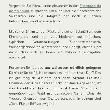
Vergessen Sie nicht, einen Abstecher in das
Ecomusée du
marais salant
zu machen, um alles über die Geschichte der
Salzgärten und die Tätigkeit der noch in Betrieb
befindlichen Standorte zu erfahren.
Mit seiner 14 km langen Küste und seinen Salzgärten, dem
Kirchenplatz und den verschiedenen authentischen,
typischen Veranstaltungen (Suppenwettbewerb,
Weinbergschnecken-Wettrennen etc.) sorgt dieses Dorf
dafür, dass sich in Ihnen ein wahres Urlaubsgefühl
ausbreitet.
Portes-en-Ré ist das
am weitesten nördlich gelegene
Dorf der Île de Ré
. Ist es auch das unberührteste Dorf? Das
ist gut möglich. Auf dem
herrlichen Strand Trousse-
Chemise
, den Blick aufs Meer Richtung Amerika gewandt,
ist
das Gefühl der Freiheit immens!
Dieser Strand liegt
gegenüber dem Wald mit demselben Namen (Bois de
Trousse Chemise), den Charles Aznavour in seinem Lied
„Dans l’île de Ré“ verewigt hat.