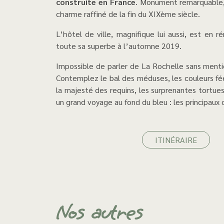
construite en France
. Monument remarquable, 
charme raffiné de la fin du XIXème siècle.
L’hôtel de ville, magnifique lui aussi, est en rénovation, suite au violent incendie de 2013 : il retrouvera
toute sa superbe à l’automne 2019.
Impossible de parler de La Rochelle sans men
Contemplez le bal des méduses, les couleurs féer
la majesté des requins, les surprenantes tortue
un grand voyage au fond du bleu : les principaux
ITINÉRAIRE
Nos autres