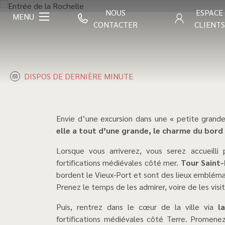
NOUS
ESPACE
MENU
CONTACTER
CLIENTS
DISPOS DE DERNIÈRE MINUTE
Envie d’une excursion dans une « petite grande
elle a tout d’une grande, le charme du bord 
Lorsque vous arriverez, vous serez accueilli par les fameuses 3 tours de la Rochelle, vestiges des
fortifications médiévales côté mer.
Tour Saint-
bordent le Vieux-Port et sont des lieux emblém
Prenez le temps de les admirer, voire de les visi
Puis, rentrez dans le cœur de la ville via
l
fortifications médiévales côté Terre. Promen