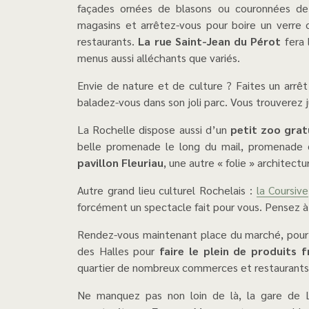
façades ornées de blasons ou couronnées de g
magasins et arrêtez-vous pour boire un verre
restaurants.
La rue Saint-Jean du Pérot
fera 
menus aussi alléchants que variés.
Envie de nature et de culture ? Faites un arrê
baladez-vous dans son joli parc. Vous trouverez j
La Rochelle dispose aussi d’un
petit zoo grat
belle promenade le long du mail, promenade q
pavillon Fleuriau
, une autre « folie » architec
Autre grand lieu culturel Rochelais :
la Coursive
forcément un spectacle fait pour vous. Pensez à 
Rendez-vous maintenant place du marché, pour une balade au milieu des stands colorés. Poussez la porte
des Halles pour
faire le plein de produits 
quartier de nombreux commerces et restaurants 
Ne manquez pas non loin de là, la gare de