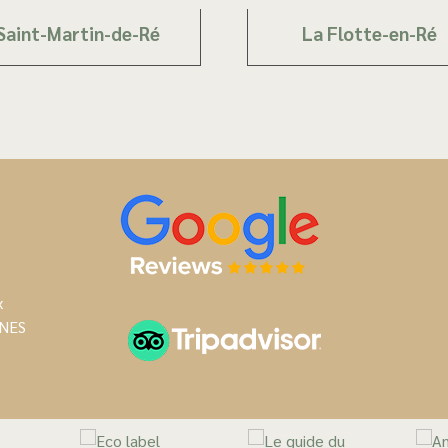
Saint-Martin-de-Ré
La Flotte-en-Ré
x
NES